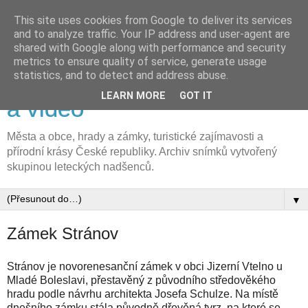
This site uses cookies from Google to deliver its services
and to analyze traffic. Your IP address and user-agent are
shared with Google along with performance and security
metrics to ensure quality of service, generate usage
FLyFOTO letecká fotografie
statistics, and to detect and address abuse.
LEARN MORE
GOT IT
a video
Města a obce, hrady a zámky, turistické zajímavosti a
přírodní krásy České republiky. Archiv snímků vytvořený
skupinou leteckých nadšenců.
▼
Zámek Stránov
Stránov je novorenesanční zámek v obci Jizerní Vtelno u
Mladé Boleslavi, přestavěný z původního středověkého
hradu podle návrhu architekta Josefa Schulze. Na místě
dnešního zámku stála původně dřevěná tvrz, na které se