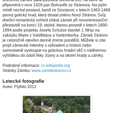
připomíná v roce 1429 pan Bohuněk ze Stránova. Na jejím
místě nechal postavit Jaroš ze Sovojovic v letech 1463-1468
pevný gotický hrad, který dostal jméno Nový Stránov. Svůj
dnešní romantický vzhled získal zámek při novorenesanční
přestavbě na konci 19. století, kterou provedl v letech 1890-
1894 podle projektu Josefa Schulze stavitel J. Mráz na
zakázku Marie z Valdštejna a Vartemberka. Zámek Stránov
je celoročně otevřen denně (mimo pondělí). Můžete si zde
projít zámecké interiéry s výkladem o historii nebo
samostatně vystoupat na gotickou hradní věž s nádhernou
vyhlídkou do údolí řeky Jizery a na okolní hrady a zámky.
Podrobné informace:
cs.wikipedia.org
Stránky Zámku:
www.zamekstranov.cz
Letecké fotografie
Autor: Flyfoto 2012