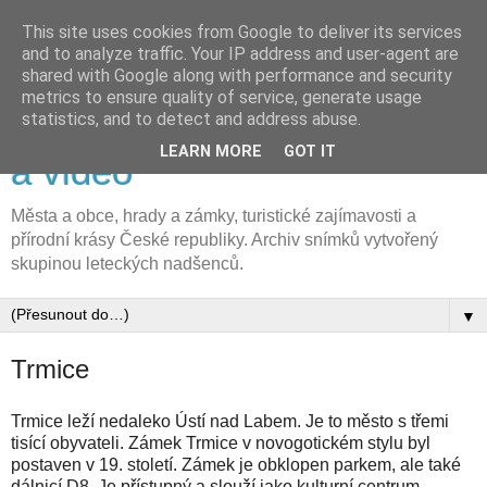
This site uses cookies from Google to deliver its services
and to analyze traffic. Your IP address and user-agent are
shared with Google along with performance and security
metrics to ensure quality of service, generate usage
FLyFOTO letecká fotografie
statistics, and to detect and address abuse.
LEARN MORE
GOT IT
a video
Města a obce, hrady a zámky, turistické zajímavosti a
přírodní krásy České republiky. Archiv snímků vytvořený
skupinou leteckých nadšenců.
▼
Trmice
Trmice leží nedaleko Ústí nad Labem. Je to město s třemi
tisící obyvateli. Zámek Trmice v novogotickém stylu byl
postaven v 19. století. Zámek je obklopen parkem, ale také
dálnicí D8. Je přístupný a slouží jako kulturní centrum.