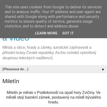
This site uses cookies from Google to deliver its services
and to analyze traffic. Your IP address and user-agent are
shared with Google along with performance and security
metrics to ensure quality of service, generate usage
FLyFOTO letecká fotografie
statistics, and to detect and address abuse.
LEARN MORE
GOT IT
a video
Města a obce, hrady a zámky, turistické zajímavosti a
přírodní krásy České republiky. Archiv snímků vytvořený
skupinou leteckých nadšenců.
▼
Miletín
Miletín je město v Podkrkonoší na úpatí hory Zvičiny. Ve
městě stojí barokní zámek, postavený na místě bývalého
hradu.