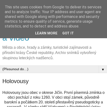
This site uses cookies from Google to deliver its services
and to analyze traffic. Your IP address and user-agent are
shared with Google along with performance and security
metrics to ensure quality of service, generate usage
FLyFOTO letecká fotografie
statistics, and to detect and address abuse.
LEARN MORE
GOT IT
a video
Města a obce, hrady a zámky, turistické zajímavosti a
přírodní krásy České republiky. Archiv snímků vytvořený
skupinou leteckých nadšenců.
▼
Holovousy
Holovousy jsou obec v okrese Jičín. První písemná zmínka o
obci pochází z roku 1260. V obci stojí zámek, původně
barokní a počátkem 20. století přestavěný pseudogoticky a
secesně. V zámku sídlí Výzkumný a šlechtitelský ústav