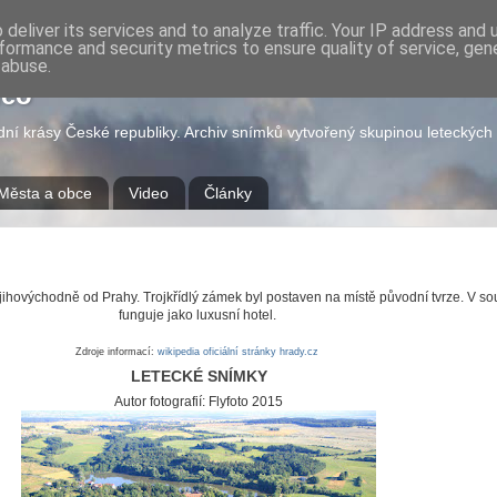
deliver its services and to analyze traffic. Your IP address and
formance and security metrics to ensure quality of service, ge
 abuse.
deo
odní krásy České republiky. Archiv snímků vytvořený skupinou leteckýc
Města a obce
Video
Články
 jihovýchodně od Prahy. Trojkřídlý zámek byl postaven na místě původní tvrze. V s
funguje jako luxusní hotel.
Zdroje informací:
wikipedia
oficiální stránky
hrady.cz
LETECKÉ SNÍMKY
Autor fotografií: Flyfoto 2015