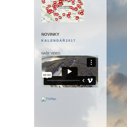
NOVINKY
K A L E N D Á Ř
2 0 1 7
NAŠE VIDEO: