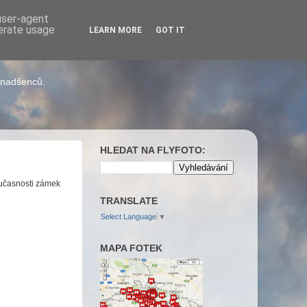
 user-agent
nerate usage
LEARN MORE
GOT IT
h nadšenců.
HLEDAT NA FLYFOTO:
oučasnosti zámek
TRANSLATE
Select Language
▼
MAPA FOTEK