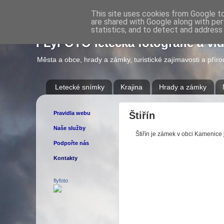
This site uses cookies from Google to 
are shared with Google along with per
statistics, and to detect and address
FLyFOTO letecká fotografie a vi
Města a obce, hrady a zámky, turistické zajímavosti a přír
Letecké snímky
Krajina
Hrady a zámky
Pravidla webu
Štiřín
Naše služby
Štiřín je zámek v obci Kamenice
Podpořte nás
Kontakty
flyfoto