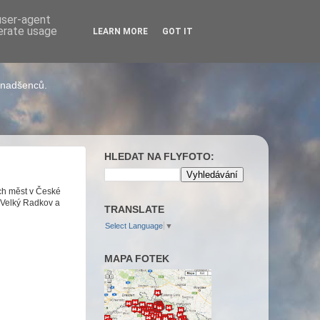
 user-agent
nerate usage
LEARN MORE
GOT IT
h nadšenců.
HLEDAT NA FLYFOTO:
ích měst v České
, Velký Radkov a
TRANSLATE
Select Language
▼
MAPA FOTEK