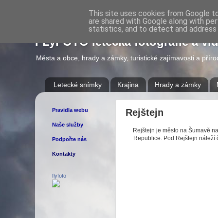
This site uses cookies from Google to 
are shared with Google along with per
statistics, and to detect and address
FLyFOTO letecká fotografie a vi
Města a obce, hrady a zámky, turistické zajímavosti a přír
Letecké snímky
Krajina
Hrady a zámky
Pravidla webu
Rejštejn
Naše služby
Rejštejn je město na Šumavě na 
Republice. Pod Rejštejn náleží 
Podpořte nás
Kontakty
flyfoto