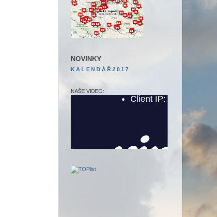
NOVINKY
K A L E N D Á Ř
2 0 1 7
NAŠE VIDEO: