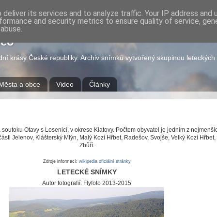
deliver its services and to analyze traffic. Your IP address and
formance and security metrics to ensure quality of service, ge
 abuse.
deo
odní krásy České republiky. Archiv snímků vytvořený skupinou leteckýc
Města a obce
Video
Články
soutoku Otavy s Losenicí, v okrese Klatovy. Počtem obyvatel je jedním z nejmenš
části Jelenov, Klášterský Mlýn, Malý Kozí Hřbet, Radešov, Svojše, Velký Kozí Hřbet
Zhůří.
Zdroje informací:
wikipedia
oficiální stránky
LETECKÉ SNÍMKY
Autor fotografií: Flyfoto 2013-2015