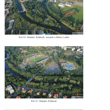
Km 0+ Hradec Králové, soutok s řekou Labe
Km 1+ Hradec Králové