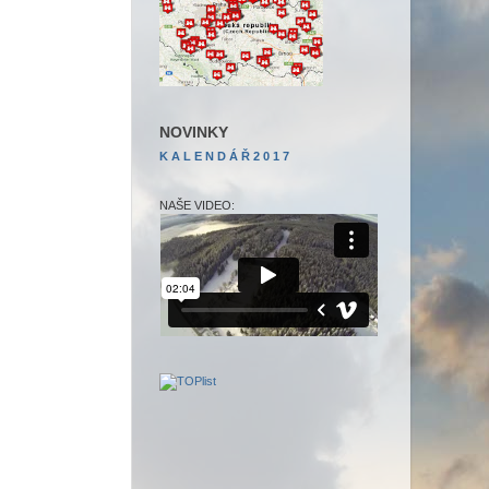
NOVINKY
K A L E N D Á Ř
2 0 1 7
NAŠE VIDEO: