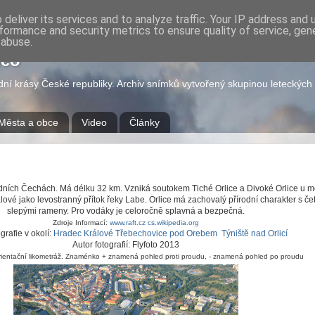
deliver its services and to analyze traffic. Your IP address and
formance and security metrics to ensure quality of service, ge
 abuse.
deo
odní krásy České republiky. Archiv snímků vytvořený skupinou leteckýc
Města a obce
Video
Články
dních Čechách. Má délku 32 km. Vzniká soutokem Tiché Orlice a Divoké Orlice u m
rálové jako levostranný přítok řeky Labe. Orlice má zachovalý přírodní charakter s 
slepými rameny. Pro vodáky je celoročně splavná a bezpečná.
Zdroje Informací:
www.raft.cz
cs.wikipedia.org
grafie v okolí:
Hradec Králové
Třebechovice pod Orebem
Týniště nad Orlicí
Autor fotografií: Flyfoto 2013
 orientační likometráž. Znaménko + znamená pohled proti proudu, - znamená pohled po proudu