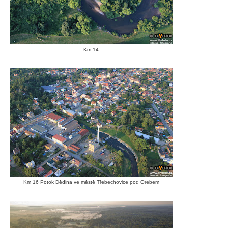
Km 14
Km 16 Potok Dědina ve městě Třebechovice pod Orebem