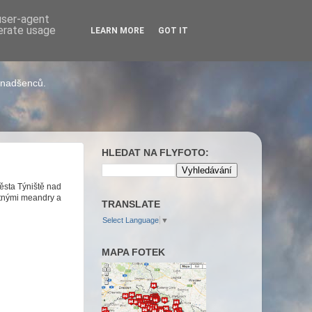
 user-agent
nerate usage
LEARN MORE
GOT IT
h nadšenců.
HLEDAT NA FLYFOTO:
ěsta Týniště nad
četnými meandry a
TRANSLATE
Select Language
▼
MAPA FOTEK