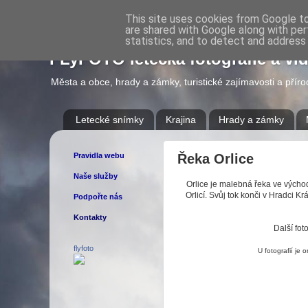
This site uses cookies from Google to 
are shared with Google along with per
statistics, and to detect and address
FLyFOTO letecká fotografie a vi
Města a obce, hrady a zámky, turistické zajímavosti a přír
Letecké snímky
Krajina
Hrady a zámky
Pravidla webu
Řeka Orlice
Naše služby
Orlice je malebná řeka ve výcho
Orlicí. Svůj tok konči v Hradci K
Podpořte nás
Kontakty
Další foto
flyfoto
U fotografií je