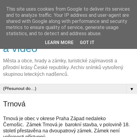
This site uses cookies from Google to deliver its services
and to analyze traffic. Your IP address and user-agent are
shared with Google along with performance and security
metrics to ensure quality of service, generate usage
FLyFOTO letecká fotografie
statistics, and to detect and address abuse.
LEARN MORE
GOT IT
a video
Města a obce, hrady a zámky, turistické zajímavosti a
přírodní krásy České republiky. Archiv snímků vytvořený
skupinou leteckých nadšenců.
▼
Trnová
Trnová je obec v okrese Praha Západ nedaleko
Černošic. Zámek Trnová je barokní stavba, v polovině 18.
století přestavěna na dvoupatrový zámek. Zámek není
veřejnosti přístupný.