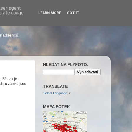
 user-agent
nerate usage
LEARN MORE
GOT IT
h nadšenců.
HLEDAT NA FLYFOTO:
. Zámek je
ch, u zámku jsou
TRANSLATE
Select Language
▼
MAPA FOTEK