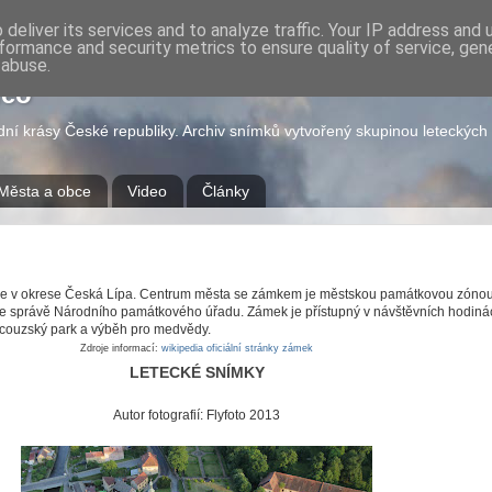
deliver its services and to analyze traffic. Your IP address and
formance and security metrics to ensure quality of service, ge
 abuse.
deo
odní krásy České republiky. Archiv snímků vytvořený skupinou leteckýc
Města a obce
Video
Články
vce v okrese Česká Lípa. Centrum města se zámkem je městskou památkovou zónou
ve správě Národního památkového úřadu. Zámek je přístupný v návštěvních hodiná
ncouzský park a výběh pro medvědy.
Zdroje informací:
wikipedia
oficiální stránky
zámek
LETECKÉ SNÍMKY
Autor fotografií: Flyfoto 2013