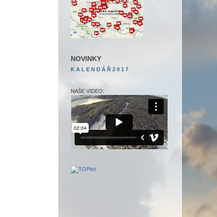
NOVINKY
K A L E N D Á Ř
2 0 1 7
NAŠE VIDEO: