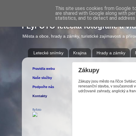
This site uses cookies from Google to 
are shared with Google along with per
statistics, and to detect and address
FLyFOTO letecká fotografie a vi
Města a obce, hrady a zámky, turistické zajímavosti a přír
Letecké snímky
Krajina
Hrady a zámky
Pravidla webu
Zákupy
Naše služby
Zákupy jsou město na říčce Svitá
renesanční stavba, v současnosti 
Podpořte nás
udržované zahrady, anglický a fra
Kontakty
flyfoto