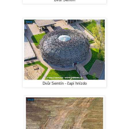
Dvůr Semtín
Dvůr Semtín - čapí hnízdo