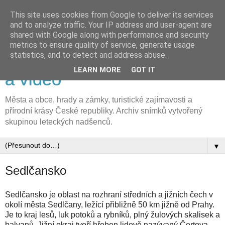
This site uses cookies from Google to deliver its services
and to analyze traffic. Your IP address and user-agent are
shared with Google along with performance and security
metrics to ensure quality of service, generate usage
FLyFOTO letecká fotografie
statistics, and to detect and address abuse.
LEARN MORE
GOT IT
a video
Města a obce, hrady a zámky, turistické zajímavosti a
přírodní krásy České republiky. Archiv snímků vytvořený
skupinou leteckých nadšenců.
▼
Sedlčansko
Sedlčansko je oblast na rozhraní středních a jižních čech v
okolí města Sedlčany, ležící přibližně 50 km jižně od Prahy.
Je to kraj lesů, luk potoků a rybníků, plný žulových skalisek a
balvanů. Jižní okraj tvoří hřeben lidově nazývaný Čertova