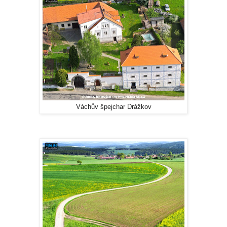
Váchův špejchar Drážkov