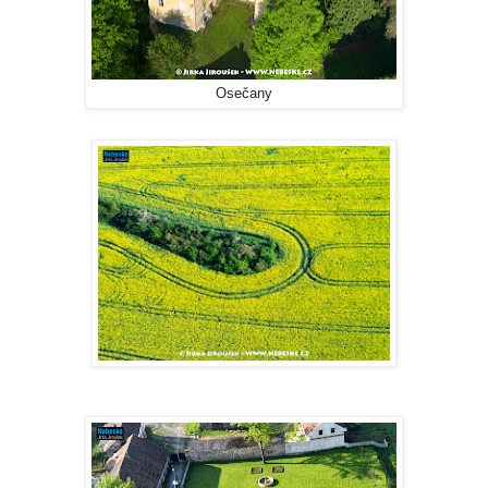
Osečany