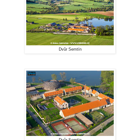
Dvůr Semtín