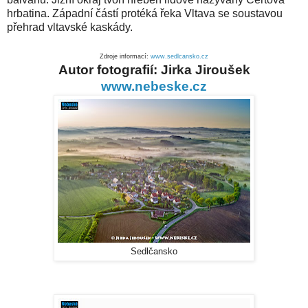
hrbatina. Západní částí protéká řeka Vltava se soustavou
přehrad vltavské kaskády.
Zdroje informací:
www.sedlcansko.cz
Autor fotografií: Jirka Jiroušek
www.nebeske.cz
Sedlčansko