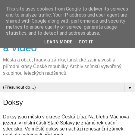
This site uses cookies from Google to deliver its services
and to analyze traffic. Your IP address and user-agent are
shared with Google along with performance and security
metrics to ensure quality of service, generate usage
FLyFOTO letecká fotografie
statistics, and to detect and address abuse.
LEARN MORE
GOT IT
a video
Města a obce, hrady a zámky, turistické zajímavosti a
přírodní krásy České republiky. Archiv snímků vytvořený
skupinou leteckých nadšenců.
▼
Doksy
Doksy jsou město v okrese Česká Lípa. Na břehu Máchova
jezera, v místní části Staré Splavy je známé rekreační
středisko. Ve městě doksy se nachází renesanční zámek,
není ale veřejnosti přístupný.