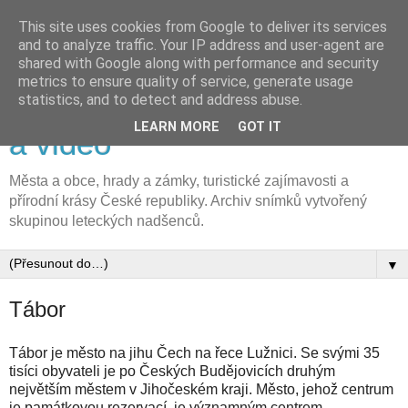
This site uses cookies from Google to deliver its services
and to analyze traffic. Your IP address and user-agent are
shared with Google along with performance and security
metrics to ensure quality of service, generate usage
FLyFOTO letecká fotografie
statistics, and to detect and address abuse.
LEARN MORE
GOT IT
a video
Města a obce, hrady a zámky, turistické zajímavosti a
přírodní krásy České republiky. Archiv snímků vytvořený
skupinou leteckých nadšenců.
▼
Tábor
Tábor je město na jihu Čech na řece Lužnici. Se svými 35
tisíci obyvateli je po Českých Budějovicích druhým
největším městem v Jihočeském kraji. Město, jehož centrum
je památkovou rezervací, je významným centrem