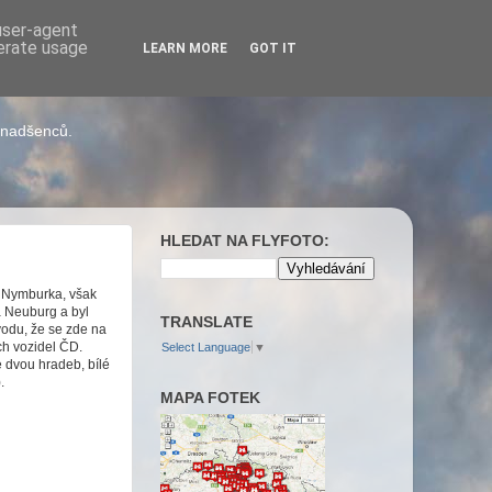
 user-agent
nerate usage
LEARN MORE
GOT IT
h nadšenců.
HLEDAT NA FLYFOTO:
u Nymburka, však
a Neuburg a byl
TRANSLATE
vodu, že se zde na
ch vozidel ČD.
Select Language
▼
 dvou hradeb, bílé
.
MAPA FOTEK