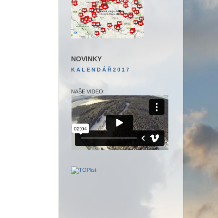
NOVINKY
K A L E N D Á Ř
2 0 1 7
NAŠE VIDEO: