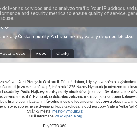
deliver its services and to analyze traffic. Your IP address and
formance and security metrics to ensure quality of service, ge
 abuse.
deo
odní krásy České republiky. Archiv snímků vytvořený skupinou leteckýc
Města a obce
Video
Články
a své založení Přemyslu Otakaru II. Přesné datum, kdy bylo započato s výstavbo
učasnosti je za vznik města přijímán rok 1275.Název Nymburk je odvozen od slov
i osadníky. Podle Hájkovy kroniky se Nymburk dříve jmenoval Svinibrod a to z dů
sly svině (prasata). Nymburk je důležitou železniční křižovatkou s depem kolejový
y s hranolovými baštami. Původně město o ledvinovitém půdorysu obepínala linie
é cihlové, společně se dvěma příkopy (zachovány dodnes coby Malé a Velké Valy)
Stránky města:
mesto-nymburk.cz
Další informace:
cs.wikipedia.org
FLyFOTO 360