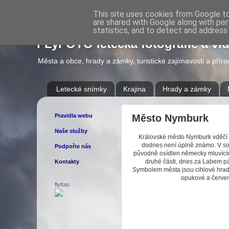
This site uses cookies from Google to 
are shared with Google along with per
statistics, and to detect and address
FLyFOTO letecká fotografie a vi
Města a obce, hrady a zámky, turistické zajímavosti a přír
Letecké snímky
Krajina
Hrady a zámky
Pravidla webu
Město Nymburk
Naše služby
Královské město Nymburk vděčí z
dodnes není úplně známo. V so
Podpořte nás
původně osídlen německy mluvícím
druhé části, dnes za Labem pá
Kontakty
Symbolem města jsou cihlové hradb
opukové a červen
flyfoto