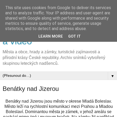
This site uses cookies from Google to deliver its services
and to analyze traffic. Your IP address and user-agent are
shared with Google along with performance and security
metrics to ensure quality of service, generate usage
FLyFOTO letecká fotografie
statistics, and to detect and address abuse.
LEARN MORE
GOT IT
a video
Města a obce, hrady a zámky, turistické zajímavosti a
přírodní krásy České republiky. Archiv snímků vytvořený
skupinou leteckých nadšenců.
▼
Benátky nad Jizerou
Benátky nad Jizerou jsou město v okrese Mladá Boleslav.
Město leží na rychlostní komunikaci mezi Prahou a Mladou
Boleslaví. Dominantou města je zámek, v jehož areálu se
nachází mimo jiné i muzeum hraček. Na zámku žil například